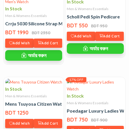
In Stock
In Stock
Men & Womens Essentials
Men & Womens Essentials
Scholl Pedi Spin Pedicure
Crrju 5030 Silicone Strap Men's Watch
BDT 550
BDT 950
BDT 1990
BDT 2350
Add Wish
Add Cart
Add Wish
Add Cart
অর্ডার করুন
অর্ডার করুন
17% OFF
In Stock
In Stock
Men & Womens Essentials
Men & Womens Essentials
Mens Tsuyosa Citizen Watch
Poedagar Luxury Ladies Wat
BDT 1250
BDT 750
BDT 900
Add Wish
Add Cart