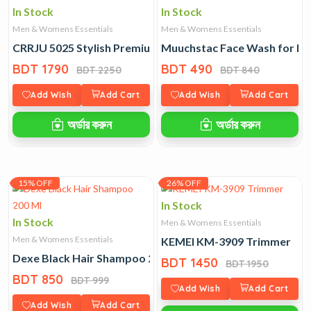
In Stock
In Stock
Men & Womens Essentials
Men & Womens Essentials
CRRJU 5025 Stylish Premium Mens Watch
Muuchstac Face Wash for M
BDT 1790
BDT 490
BDT 2250
BDT 840
Add Wish
Add Cart
Add Wish
Add Cart
অর্ডার করুন
অর্ডার করুন
15% OFF
26% OFF
In Stock
In Stock
Men & Womens Essentials
Men & Womens Essentials
KEMEI KM-3909 Trimmer
Dexe Black Hair Shampoo 200 Ml
BDT 1450
BDT 1950
BDT 850
BDT 999
Add Wish
Add Cart
Add Wish
Add Cart