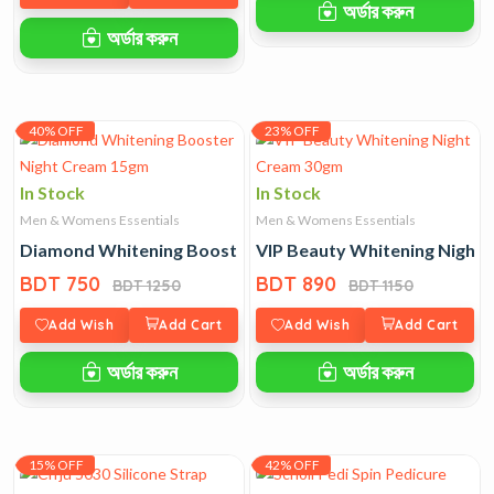
অর্ডার করুন
অর্ডার করুন
40% OFF
23% OFF
In Stock
In Stock
Men & Womens Essentials
Men & Womens Essentials
Diamond Whitening Booster Night Cream 15gm
VIP Beauty Whitening Night
BDT 750
BDT 890
BDT 1250
BDT 1150
Add Wish
Add Cart
Add Wish
Add Cart
অর্ডার করুন
অর্ডার করুন
15% OFF
42% OFF