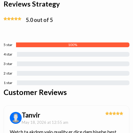
Reviews Strategy
5.0 out of 5
5 star
100%
4 star
0%
3 star
0%
2 star
0%
1 star
0%
Customer Reviews
Tanvir
May 18, 2026 at 12:55 am
Watch ta akdom valo quality er dice.dam hisebe best