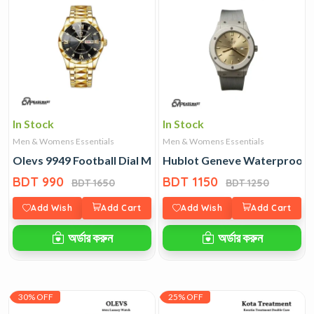
In Stock
In Stock
Men & Womens Essentials
Men & Womens Essentials
Olevs 9949 Football Dial Men Watch
Hublot Geneve Waterproof 
BDT 990
BDT 1150
BDT 1650
BDT 1250
Add Wish
Add Cart
Add Wish
Add Cart
অর্ডার করুন
অর্ডার করুন
30% OFF
25% OFF