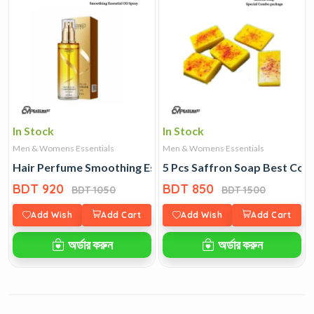
In Stock
In Stock
Men & Womens Essentials
Men & Womens Essentials
Hair Perfume Smoothing Essential Oil Spray
5 Pcs Saffron Soap Best Co
BDT 920
BDT 850
BDT 1050
BDT 1500
Add Wish
Add Cart
Add Wish
Add Cart
অর্ডার করুন
অর্ডার করুন