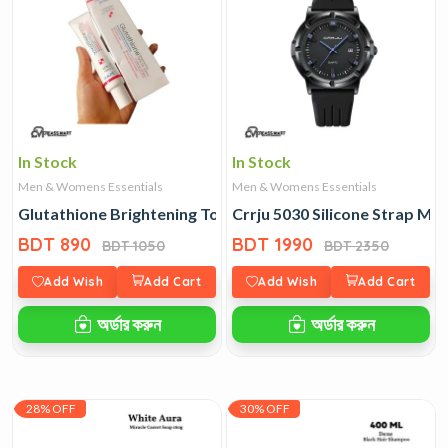
In Stock
In Stock
Men & Womens Essentials
Men & Womens Essentials
Glutathione Brightening Tone Up Cream
Crrju 5030 Silicone Strap Me
BDT 890
BDT 1990
BDT 1050
BDT 2350
Add Wish
Add Cart
Add Wish
Add Cart
অর্ডার করুন
অর্ডার করুন
28% OFF
30% OFF