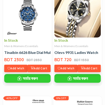
In Stock
In Stock
Men & Womens Essentials
Men & Womens Essentials
Tinaibin 6626 Blue Dial Multi-Function Watch
Olevs 9931 Ladies Watch
BDT 2300
BDT 720
BDT 2850
BDT 1550
Add Wish
Add Cart
Add Wish
Add Cart
অর্ডার করুন
অর্ডার করুন
40% OFF
8% OFF