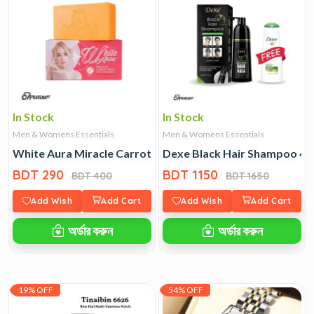
In Stock
In Stock
Men & Womens Essentials
Men & Womens Essentials
White Aura Miracle Carrot Soap
Dexe Black Hair Shampoo 40
BDT 290
BDT 1150
BDT 400
BDT 1650
Add Wish
Add Cart
Add Wish
Add Cart
অর্ডার করুন
অর্ডার করুন
19% OFF
54% OFF