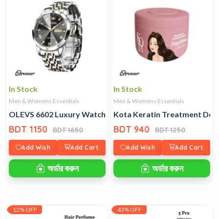
In Stock
In Stock
Men & Womens Essentials
Men & Womens Essentials
OLEVS 6602 Luxury Watch
Kota Keratin Treatment Dou
BDT 1150
BDT 940
BDT 1650
BDT 1250
Add Wish
Add Cart
Add Wish
Add Cart
অর্ডার করুন
অর্ডার করুন
12% OFF
43% OFF