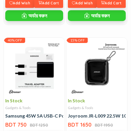
Add Wish
Add Cart
Add Wish
Add Cart
অর্ডার করুন
অর্ডার করুন
40% OFF
15% OFF
In Stock
In Stock
Gadgets & Tools
Gadgets & Tools
Samsung 45W 5A USB-C Power Adapter
Joyroom JR-L009 22.5W 1000
BDT 750
BDT 1650
BDT 1250
BDT 1950