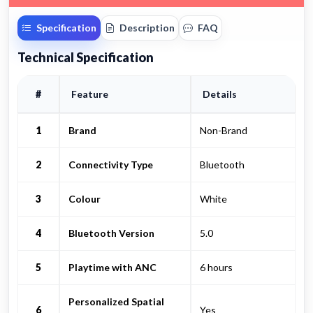
Specification
Description
FAQ
Technical Specification
#
Feature
Details
1
Brand
Non-Brand
2
Connectivity Type
Bluetooth
3
Colour
White
4
Bluetooth Version
5.0
5
Playtime with ANC
6 hours
Personalized Spatial
6
Yes