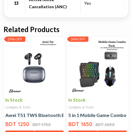
13
Yes
Cancellation (ANC)
Related Products
29% OFF
38% OFF
In Stock
In Stock
Gadgets & Tools
Gadgets & Tools
Awei T51 TWS Bluetooth Earphones
5 in 1 Mobile Game Combo 
BDT 1250
BDT 1650
BDT 1750
BDT 2650