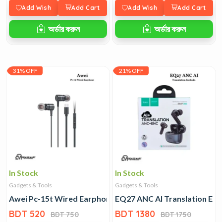
Add Wish
Add Cart
Add Wish
Add Cart
অর্ডার করুন
অর্ডার করুন
31% OFF
21% OFF
In Stock
In Stock
Gadgets & Tools
Gadgets & Tools
Awei Pc-15t Wired Earphone
EQ27 ANC AI Translation Ea
BDT 520
BDT 1380
BDT 750
BDT 1750