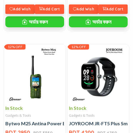
Add Wish
Add Cart
Add Wish
Add Cart
অর্ডার করুন
অর্ডার করুন
12% OFF
12% OFF
In Stock
In Stock
Gadgets & Tools
Gadgets & Tools
Bytwo M25 Antina Power Bank Phone Four Sim
JOYROOM JR-FT5 Plus Smar
BDT 2950
BDT 4200