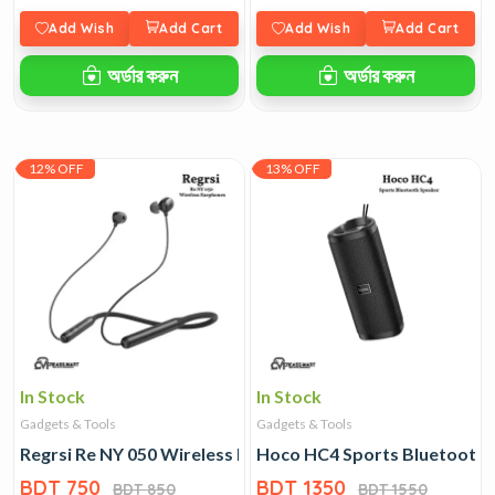
Add Wish
Add Cart
Add Wish
Add Cart
অর্ডার করুন
অর্ডার করুন
12% OFF
13% OFF
In Stock
In Stock
Gadgets & Tools
Gadgets & Tools
Regrsi Re NY 050 Wireless Earphones
Hoco HC4 Sports Bluetooth 
BDT 750
BDT 1350
BDT 850
BDT 1550