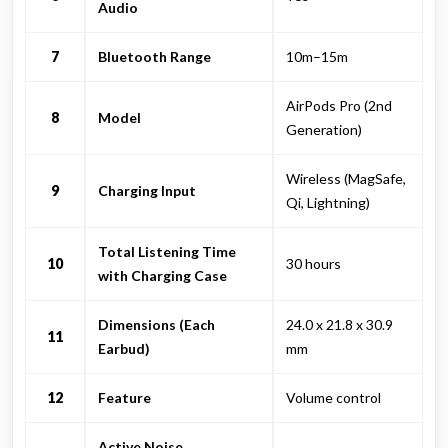
Audio
7
Bluetooth Range
10m–15m
AirPods Pro (2nd
8
Model
Generation)
Wireless (MagSafe,
9
Charging Input
Qi, Lightning)
Total Listening Time
10
30 hours
with Charging Case
Dimensions (Each
24.0 x 21.8 x 30.9
11
Earbud)
mm
12
Feature
Volume control
Active Noise