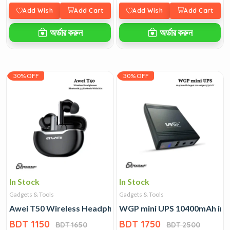
Add Wish
Add Cart
Add Wish
Add Cart
অর্ডার করুন
অর্ডার করুন
30% OFF
30% OFF
In Stock
In Stock
Gadgets & Tools
Gadgets & Tools
Awei T50 Wireless Headphones Bluetooth 5.3 Earbuds Wi
WGP mini UPS 10400mAh inpu
BDT 1150
BDT 1750
BDT 1650
BDT 2500