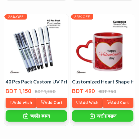
26% OFF
35% OFF
40 Pcs Pack Custom UV Print Parker Pen with Silver Clip
Customized Heart Shape Ha
BDT 1,150
BDT 490
BDT 1,550
BDT 750
Add Wish
Add Cart
Add Wish
Add Cart
অর্ডার করুন
অর্ডার করুন