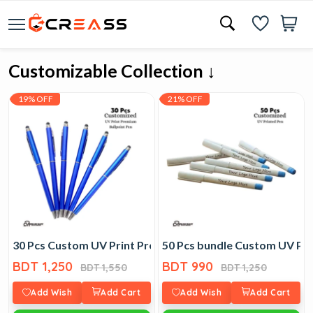
Customizable Collection ↓
19% OFF
21% OFF
30 Pcs Custom UV Print Premium Pen
50 Pcs bundle Custom UV Pri
BDT 1,250
BDT 990
BDT 1,550
BDT 1,250
Add Wish
Add Cart
Add Wish
Add Cart