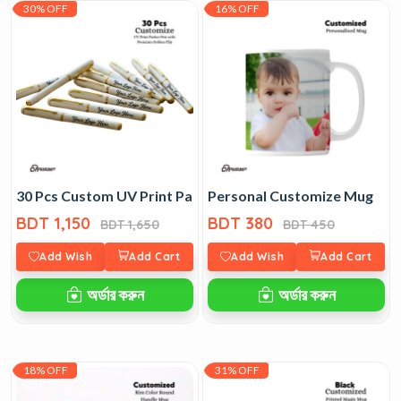
30% OFF
16% OFF
30 Pcs Custom UV Print Parker Pen with Premium Golden 
Personal Customize Mug
BDT 1,150
BDT 380
BDT 1,650
BDT 450
Add Wish
Add Cart
Add Wish
Add Cart
অর্ডার করুন
অর্ডার করুন
18% OFF
31% OFF