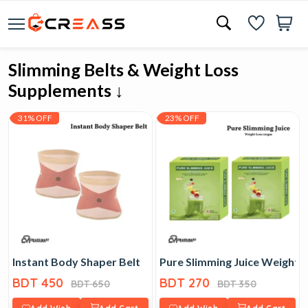
Slimming Belts & Weight Loss
Supplements ↓
31% OFF
23% OFF
Instant Body Shaper Belt
Pure Slimming Juice Weight 
BDT 450
BDT 270
BDT 650
BDT 350