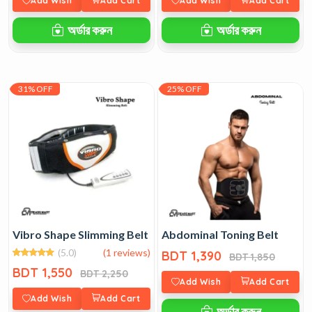
Add Wish
Add Cart
Add Wish
Add Cart
অর্ডার করুন
অর্ডার করুন
31% OFF
25% OFF
Vibro Shape Slimming Belt
Abdominal Toning Belt
(5.0)
(1 reviews)
BDT 1,390
BDT 1,850
BDT 1,550
BDT 2,250
Add Wish
Add Cart
Add Wish
Add Cart
অর্ডার করুন