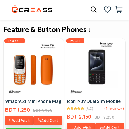
Feature & Button Phones ↓
14% OFF
4% OFF
Vmax V51 Mini Phone Magic Voice
Icon i909 Dual Sim Mobile
(5.0)
(1 reviews)
BDT 1,250
BDT 1,450
BDT 2,150
BDT 2,250
Add Wish
Add Cart
Add Wish
Add Cart