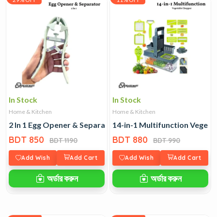
In Stock
In Stock
Home & Kitchen
Home & Kitchen
2 In 1 Egg Opener & Separator
14-in-1 Multifunction Veget
BDT 850
BDT 880
BDT 1190
BDT 990
Add Wish
Add Cart
Add Wish
Add Cart
অর্ডার করুন
অর্ডার করুন