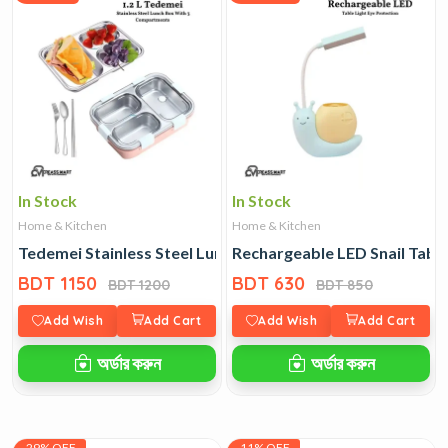
In Stock
In Stock
Home & Kitchen
Home & Kitchen
Tedemei Stainless Steel Lunch Box With 3 Compartments1
Rechargeable LED Snail Table
BDT 1150
BDT 630
BDT 1200
BDT 850
Add Wish
Add Cart
Add Wish
Add Cart
অর্ডার করুন
অর্ডার করুন
29% OFF
11% OFF