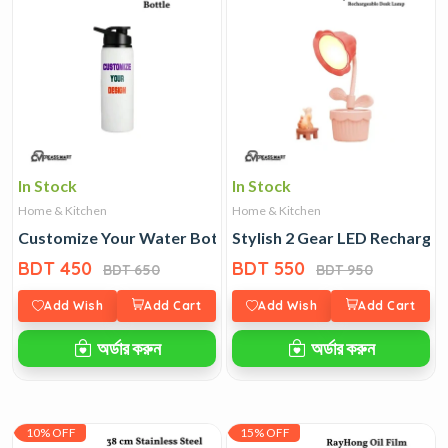
In Stock
In Stock
Home & Kitchen
Home & Kitchen
Customize Your Water Bottle
Stylish 2 Gear LED Recharge
BDT 450
BDT 550
BDT 650
BDT 950
Add Wish
Add Cart
Add Wish
Add Cart
অর্ডার করুন
অর্ডার করুন
10% OFF
15% OFF