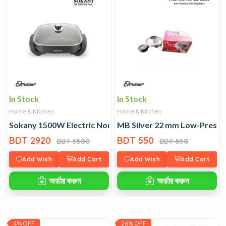
In Stock
In Stock
Home & Kitchen
Home & Kitchen
Sokany 1500W Electric Non-Stick Frying Pan
MB Silver 22 mm Low-Pressu
BDT 2920
BDT 550
BDT 3500
BDT 650
Add Wish
Add Cart
Add Wish
Add Cart
অর্ডার করুন
অর্ডার করুন
4% OFF
26% OFF