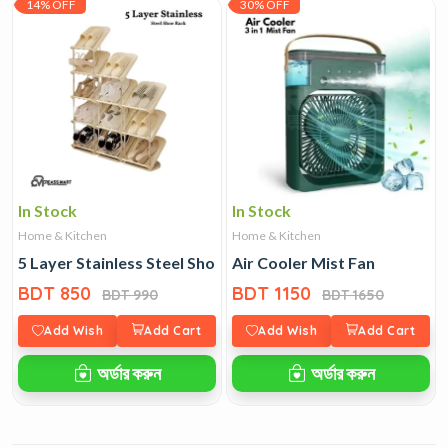
14% OFF
30% OFF
In Stock
In Stock
Home & Kitchen
Home & Kitchen
5 Layer Stainless Steel Shoe Rack
Air Cooler Mist Fan
BDT 850
BDT 1150
BDT 990
BDT 1650
Add Wish
Add Cart
Add Wish
Add Cart
অর্ডার করুন
অর্ডার করুন