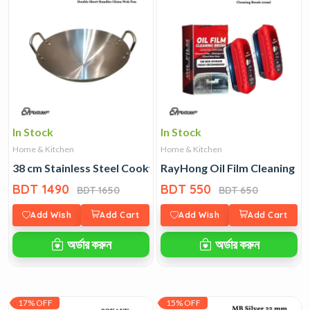
In Stock
In Stock
Home & Kitchen
Home & Kitchen
38 cm Stainless Steel Cookware
RayHong Oil Film Cleaning B
BDT 1490
BDT 550
BDT 1650
BDT 650
Add Wish
Add Cart
Add Wish
Add Cart
অর্ডার করুন
অর্ডার করুন
17% OFF
15% OFF