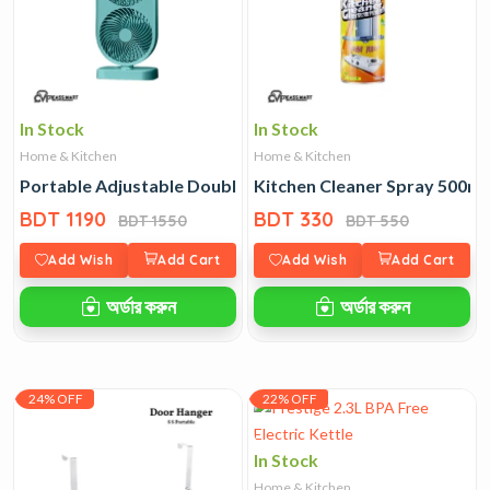
In Stock
In Stock
Home & Kitchen
Home & Kitchen
Portable Adjustable Double Head Desktop Fan
Kitchen Cleaner Spray 500ml
BDT 1190
BDT 330
BDT 1550
BDT 550
Add Wish
Add Cart
Add Wish
Add Cart
অর্ডার করুন
অর্ডার করুন
24% OFF
22% OFF
In Stock
Home & Kitchen