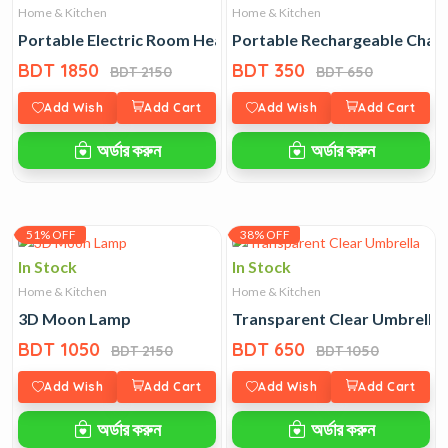
Home & Kitchen
Home & Kitchen
Portable Electric Room Heater
Portable Rechargeable Char
BDT 1850
BDT 350
BDT 2150
BDT 650
Add Wish
Add Cart
Add Wish
Add Cart
অর্ডার করুন
অর্ডার করুন
51% OFF
38% OFF
In Stock
In Stock
Home & Kitchen
Home & Kitchen
3D Moon Lamp
Transparent Clear Umbrella
BDT 1050
BDT 650
BDT 2150
BDT 1050
Add Wish
Add Cart
Add Wish
Add Cart
অর্ডার করুন
অর্ডার করুন