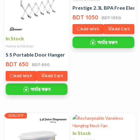
Prestige 2.3L BPA Free Electr
BDT 1050
BDT 1350
Add Wish
Add Cart
In Stock
অর্ডার করুন
Home & Kitchen
S S Portable Door Hanger
BDT 650
BDT 850
Add Wish
Add Cart
অর্ডার করুন
20% OFF
In Stock