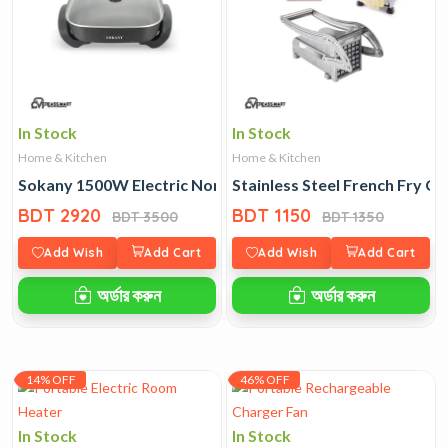
In Stock
In Stock
Home & Kitchen
Home & Kitchen
Sokany 1500W Electric Non-Stick Frying Pan
Stainless Steel French Fry Cu
BDT 2920
BDT 1150
BDT 3500
BDT 1350
Add Wish
Add Cart
Add Wish
Add Cart
অর্ডার করুন
অর্ডার করুন
14% OFF
46% OFF
In Stock
In Stock