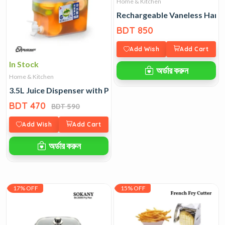
Home & Kitchen
Rechargeable Vaneless Hang
BDT 850
Add Wish
Add Cart
In Stock
অর্ডার করুন
Home & Kitchen
3.5L Juice Dispenser with Push Tap
BDT 470
BDT 590
Add Wish
Add Cart
অর্ডার করুন
17% OFF
15% OFF